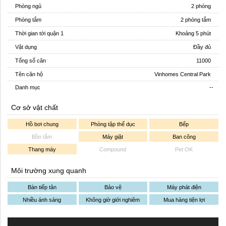
Phòng ngủ
2 phòng
Phòng tắm
2 phòng tắm
Thời gian tới quận 1
Khoảng 5 phút
Vật dụng
Đầy đủ
Tổng số căn
11000
Tên căn hộ
Vinhomes Central Park
Danh mục
--
Cơ sở vật chất
Hồ bơi chung
Phòng tập thể dục
Bếp
Bồn tắm
Máy giặt
Ban công
Thang máy
Compound
Pet OK
Môi trường xung quanh
Bàn tiếp tân
Bảo vệ
Máy phát điện
Nhiều ánh sáng
Không giờ giới nghiêm
Mua hàng tiện lợi