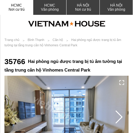
HCMC
HCMC
HÀ NỘI
HÀ NỘI
Nơi cư trú
Văn phòng
Nơi cư trú
Văn phòng
Trang chủ
Bình Thạnh
Căn hộ
Hai phòng ngủ được trang bị tủ âm
tường tại tầng trung căn hộ Vinhomes Central Park
35766
Hai phòng ngủ được trang bị tủ âm tường tại
tầng trung căn hộ Vinhomes Central Park