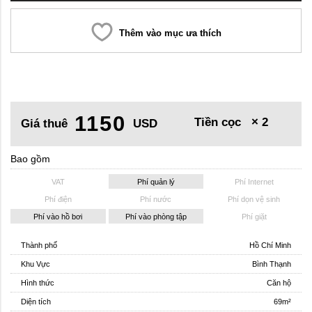
Thêm vào mục ưa thích
1150
Tiền cọc
× 2
Giá thuê
USD
Bao gồm
VAT
Phí quản lý
Phí Internet
Phí điện
Phí nước
Phí dọn vệ sinh
Phí vào hồ bơi
Phí vào phòng tập
Phí giặt
Thành phố
Hồ Chí Minh
Khu Vực
Bình Thạnh
Hình thức
Căn hộ
Diện tích
69m²