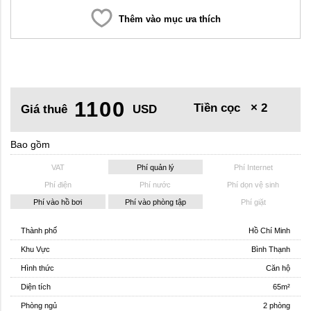
Thêm vào mục ưa thích
1100
Tiền cọc
× 2
Giá thuê
USD
Bao gồm
VAT
Phí quản lý
Phí Internet
Phí điện
Phí nước
Phí dọn vệ sinh
Phí vào hồ bơi
Phí vào phòng tập
Phí giặt
Thành phố
Hồ Chí Minh
Khu Vực
Bình Thạnh
Hình thức
Căn hộ
Diện tích
65m²
Phòng ngủ
2 phòng