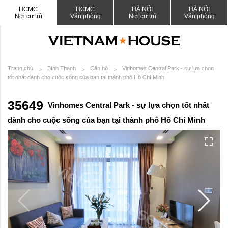
HCMC
HCMC
HÀ NỘI
HÀ NỘI
Nơi cư trú
Văn phòng
Nơi cư trú
Văn phòng
Trang chủ
Bình Thạnh
Căn hộ
Vinhomes Central Park - sự lựa chọn
tốt nhất dành cho cuộc sống của bạn tại thành phô Hồ Chí Minh
35649
Vinhomes Central Park - sự lựa chọn tốt nhất
dành cho cuộc sống của bạn tại thành phô Hồ Chí Minh