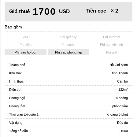
1700
Tiền cọc
× 2
Giá thuê
USD
Bao gồm
VAT
Phí quản lý
Phí Internet
Phí điện
Phí nước
Phí dọn vệ sinh
Phí vào hồ bơi
Phí vào phòng tập
Phí giặt
Thành phố
Hồ Chí Minh
Khu Vực
Bình Thạnh
Hình thức
Căn hộ
Diện tích
132m²
Phòng ngủ
4 phòng
Phòng tắm
3 phòng tắm
Thời gian tới quận 1
Khoảng 5 phút
Vật dụng
Đầy đủ
Tổng số căn
11000