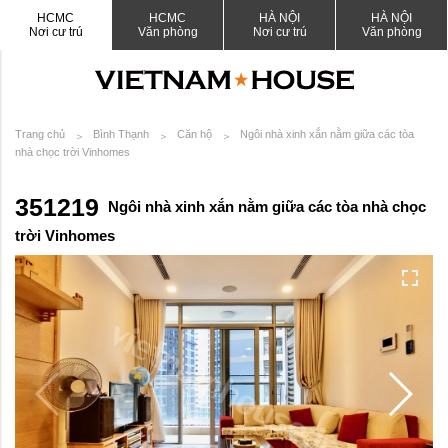
HCMC
HCMC
HÀ NỘI
HÀ NỘI
Nơi cư trú
Văn phòng
Nơi cư trú
Văn phòng
Trang chủ
Bình Thạnh
Căn hộ
Ngôi nhà xinh xắn nằm giữa các tòa
nhà chọc trời Vinhomes
351219
Ngôi nhà xinh xắn nằm giữa các tòa nhà chọc
trời Vinhomes