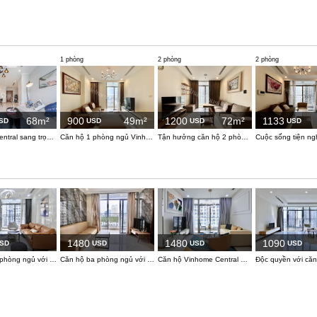
1 phòng
2 phòng
2 phòng
68m²
900
49m²
1200
72m²
1133
SD
USD
USD
USD
VInhome Central sang trọng với đầy đủ tiện nghi thoải mái ở Bình Thạnh.
Căn hộ 1 phòng ngủ Vinhomes Central Park: View thành phố sôi động và không gian ấm cúng
Tận hưởng căn hộ 2 phòng ngủ ấm cúng tại Vinhomes Central Park
1480
1480
1090
SD
USD
USD
USD
Căn hộ ba phòng ngủ với thiết kế phòng ngủ hiện đại giúp cho giấc ngủ của bạn chất lượng hơn
Căn hộ ba phòng ngủ với không gian phòng khách rộng rãi
Căn hộ Vinhome Central Park hiện đại