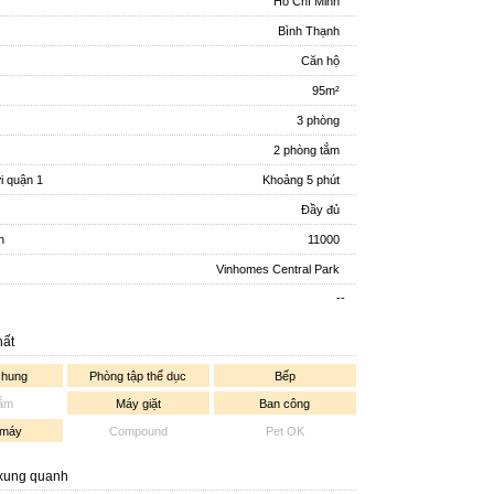
Hồ Chí Minh
Bình Thạnh
Căn hộ
95m²
3 phòng
2 phòng tắm
ới quận 1
Khoảng 5 phút
Đầy đủ
n
11000
Vinhomes Central Park
--
hất
chung
Phòng tập thể dục
Bếp
tắm
Máy giặt
Ban công
 máy
Compound
Pet OK
 xung quanh