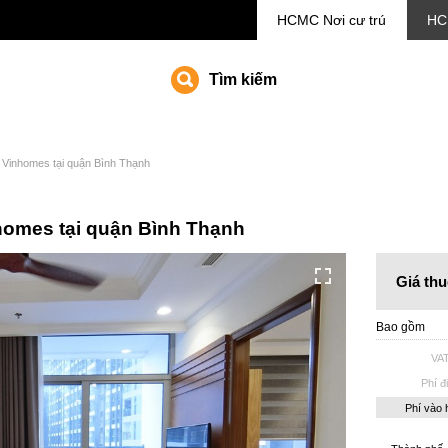
HCMC
Nơi cư trú
HC
Tìm kiếm
 Vinhomes tại quận Bình Thạnh
homes tại quận Bình Thạnh
Giá thu
Bao gồm
VA
Phí đ
Phí vào 