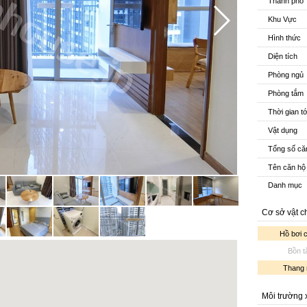
Thành phố
Khu Vực
Hình thức
Diện tích
Phòng ngủ
Phòng tắm
Thời gian t
Vật dụng
Tổng số că
Tên căn hộ
Danh mục
Cơ sở vật c
Hồ bơi 
Bồn 
Thang
Môi trường