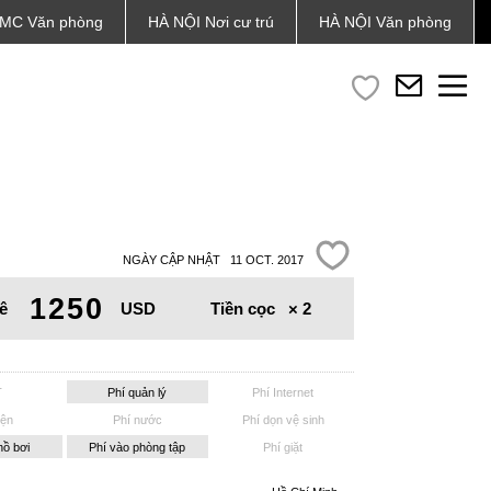
MC
Văn phòng
HÀ NỘI
Nơi cư trú
HÀ NỘI
Văn phòng
NGÀY CẬP NHẬT 11 OCT. 2017
1250
Tiền cọc
× 2
ê
USD
T
Phí quản lý
Phí Internet
iện
Phí nước
Phí dọn vệ sinh
hồ bơi
Phí vào phòng tập
Phí giặt