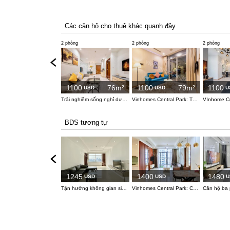
Các căn hộ cho thuê khác quanh đây
2 phòng
2 phòng
2 phòng
1100
76m²
1100
79m²
1100
USD
USD
U
Trải nghiệm sống nghỉ dưỡng giữa lòng phố tại căn hộ 2 phòng ngủ Vinhomes Central Park
Vinhomes Central Park: Tầm nhìn đêm đầy mê hoặc từ căn hộ 2 phòng ngủ
BDS tương tự
1245
1400
1480
USD
USD
U
Tận hưởng không gian siêu rộng rãi tại căn hộ 3 phòng ngủ Saigon Pearl
Vinhomes Central Park: Căn hộ 3 phòng ngủ cho thuê