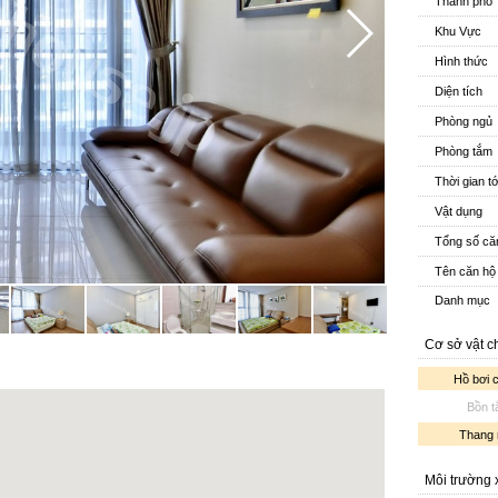
Thành phố
Khu Vực
Hình thức
Diện tích
Phòng ngủ
Phòng tắm
Thời gian t
Vật dụng
Tổng số că
Tên căn hộ
Danh mục
Cơ sở vật c
Hồ bơi 
Bồn 
Thang
Môi trường