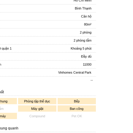
Hồ Chí Minh
Bình Thạnh
Căn hộ
80m²
2 phòng
2 phòng tắm
ới quận 1
Khoảng 5 phút
Đầy đủ
n
11000
Vinhomes Central Park
--
hất
chung
Phòng tập thể dục
Bếp
tắm
Máy giặt
Ban công
 máy
Compound
Pet OK
 xung quanh