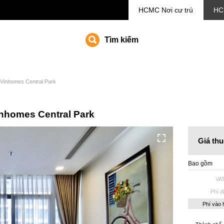
HCMC
Nơi cư trú
HC
Tìm kiếm
ở Vinhomes Central Park
inhomes Central Park
Giá thu
Bao gồm
VA
Phí đ
Phí vào 