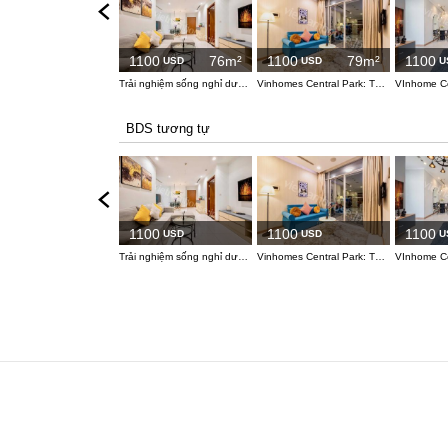
1100
76m²
1100
79m²
1100
USD
USD
U
Trải nghiệm sống nghỉ dưỡng giữa lòng phố tại căn hộ 2 phòng ngủ Vinhomes Central Park
Vinhomes Central Park: Tầm nhìn đêm đầy mê hoặc từ căn hộ 2 phòng ngủ
BDS tương tự
1100
1100
1100
USD
USD
U
Trải nghiệm sống nghỉ dưỡng giữa lòng phố tại căn hộ 2 phòng ngủ Vinhomes Central Park
Vinhomes Central Park: Tầm nhìn đêm đầy mê hoặc từ căn hộ 2 phòng ngủ