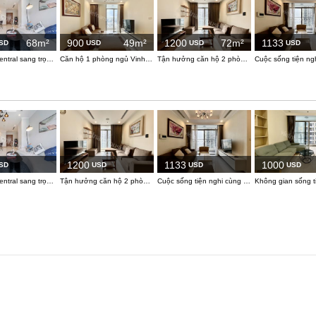
68m²
900
49m²
1200
72m²
1133
SD
USD
USD
USD
VInhome Central sang trọng với đầy đủ tiện nghi thoải mái ở Bình Thạnh.
Căn hộ 1 phòng ngủ Vinhomes Central Park: View thành phố sôi động và không gian ấm cúng
Tận hưởng căn hộ 2 phòng ngủ ấm cúng tại Vinhomes Central Park
1200
1133
1000
SD
USD
USD
USD
VInhome Central sang trọng với đầy đủ tiện nghi thoải mái ở Bình Thạnh.
Tận hưởng căn hộ 2 phòng ngủ ấm cúng tại Vinhomes Central Park
Cuộc sống tiện nghi cùng view sông thơ mộng tại 2 phòng ngủ Vinhomes Central Park.