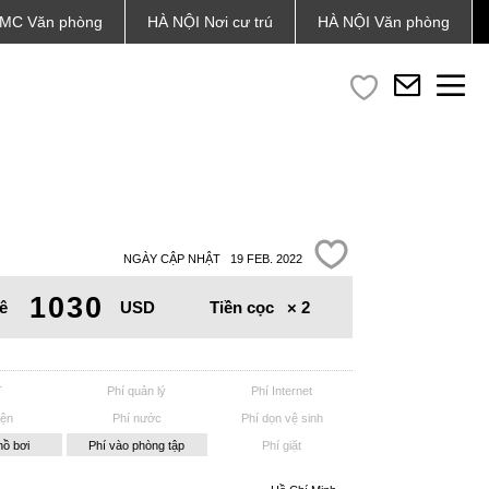
MC
Văn phòng
HÀ NỘI
Nơi cư trú
HÀ NỘI
Văn phòng
NGÀY CẬP NHẬT 19 FEB. 2022
1030
Tiền cọc
× 2
ê
USD
T
Phí quản lý
Phí Internet
iện
Phí nước
Phí dọn vệ sinh
hồ bơi
Phí vào phòng tập
Phí giặt