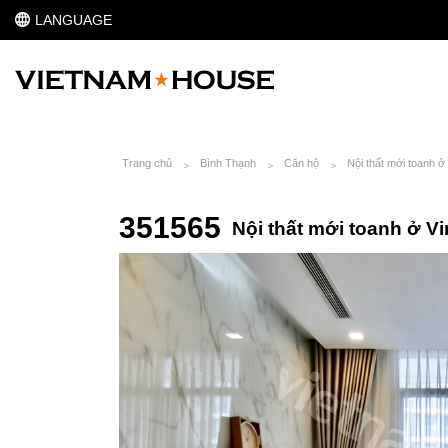
LANGUAGE
Trang chủ
Bình Thạnh
Căn hộ
Nội thất mới toanh 
351565
Nội thất mới toanh ở V