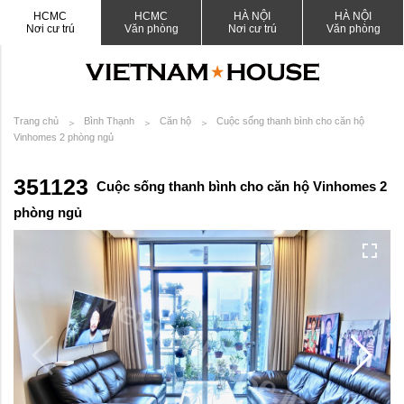
HCMC
HCMC
HÀ NỘI
HÀ NỘI
Nơi cư trú
Văn phòng
Nơi cư trú
Văn phòng
Trang chủ
Bình Thạnh
Căn hộ
Cuộc sống thanh bình cho căn hộ
Vinhomes 2 phòng ngủ
351123
Cuộc sống thanh bình cho căn hộ Vinhomes 2
phòng ngủ