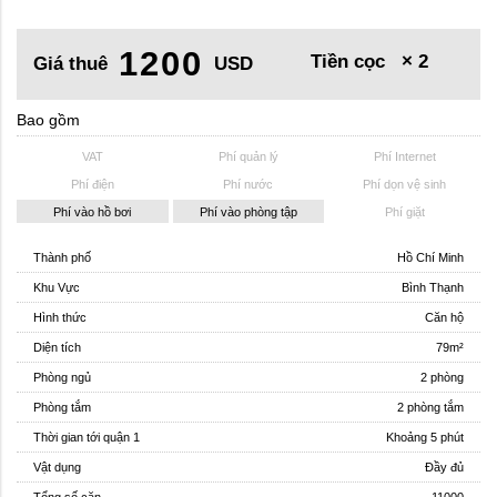
1200
Tiền cọc
× 2
Giá thuê
USD
Bao gồm
VAT
Phí quản lý
Phí Internet
Phí điện
Phí nước
Phí dọn vệ sinh
Phí vào hồ bơi
Phí vào phòng tập
Phí giặt
Thành phố
Hồ Chí Minh
Khu Vực
Bình Thạnh
Hình thức
Căn hộ
Diện tích
79m²
Phòng ngủ
2 phòng
Phòng tắm
2 phòng tắm
Thời gian tới quận 1
Khoảng 5 phút
Vật dụng
Đầy đủ
Tổng số căn
11000