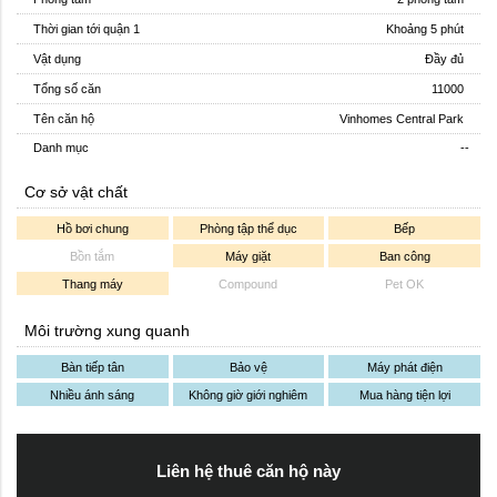
Thời gian tới quận 1
Khoảng 5 phút
Vật dụng
Đầy đủ
Tổng số căn
11000
Tên căn hộ
Vinhomes Central Park
Danh mục
--
Cơ sở vật chất
Hồ bơi chung
Phòng tập thể dục
Bếp
Bồn tắm
Máy giặt
Ban công
Thang máy
Compound
Pet OK
Môi trường xung quanh
Bàn tiếp tân
Bảo vệ
Máy phát điện
Nhiều ánh sáng
Không giờ giới nghiêm
Mua hàng tiện lợi
Liên hệ thuê căn hộ này