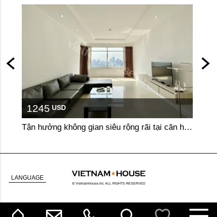
1245
15
USD
Tận hưởng không gian siêu rộng rãi tại căn hộ 3 phòng ngủ Saigon Pearl
Căn h
LANGUAGE
© Vietnamhouse.Inc ALL RIGHTS RESERVED