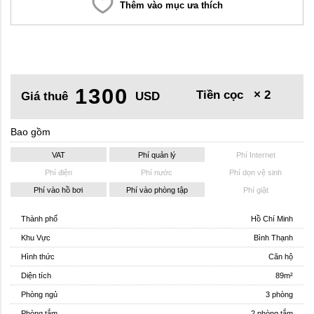
Thêm vào mục ưa thích
1300
Tiền cọc
× 2
Giá thuê
USD
Bao gồm
VAT
Phí quản lý
Phí Internet
Phí điện
Phí nước
Phí dọn vệ sinh
Phí vào hồ bơi
Phí vào phòng tập
Phí giặt
Thành phố
Hồ Chí Minh
Khu Vực
Bình Thạnh
Hình thức
Căn hộ
Diện tích
89m²
Phòng ngủ
3 phòng
Phòng tắm
2 phòng tắm