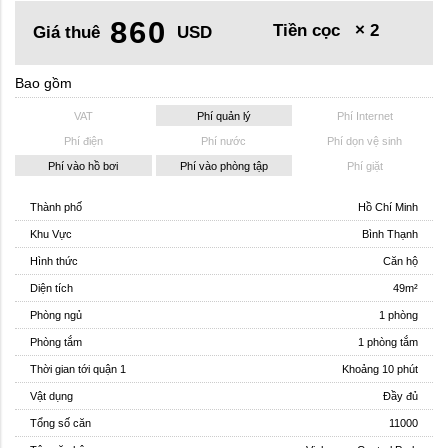
860
Tiền cọc
× 2
Giá thuê
USD
Bao gồm
VAT
Phí quản lý
Phí Internet
Phí điện
Phí nước
Phí dọn vệ sinh
Phí vào hồ bơi
Phí vào phòng tập
Phí giặt
Thành phố
Hồ Chí Minh
Khu Vực
Bình Thạnh
Hình thức
Căn hộ
Diện tích
49m²
Phòng ngủ
1 phòng
Phòng tắm
1 phòng tắm
Thời gian tới quận 1
Khoảng 10 phút
Vật dụng
Đầy đủ
Tổng số căn
11000