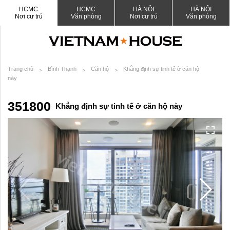
HCMC
HCMC
HÀ NỘI
HÀ NỘI
Nơi cư trú
Văn phòng
Nơi cư trú
Văn phòng
Trang chủ
Bình Thạnh
Căn hộ
Khẳng định sự tinh tế ở căn hộ
này
351800
Khẳng định sự tinh tế ở căn hộ này