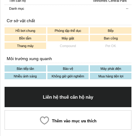
Tên căn hộ
Vinhomes Central Park
Danh mục
--
Cơ sở vật chất
Hồ bơi chung
Phòng tập thể dục
Bếp
Bồn tắm
Máy giặt
Ban công
Thang máy
Compound
Pet OK
Môi trường xung quanh
Bàn tiếp tân
Bảo vệ
Máy phát điện
Nhiều ánh sáng
Không giờ giới nghiêm
Mua hàng tiện lợi
Liên hệ thuê căn hộ này
Thêm vào mục ưa thích