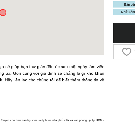
Bàn tiế
Nhiều án
ạo sẽ giúp bạn thư giãn đầu óc sau một ngày làm việc
ng Sài Gòn cùng với gia đình sẽ chẳng là gì khó khăn
 Hãy liên lạc cho chúng tôi để biết thêm thông tin về
yên cho thuê căn hộ, căn hộ dịch vụ, nhà phố, villa và văn phòng tại Tp.HCM -