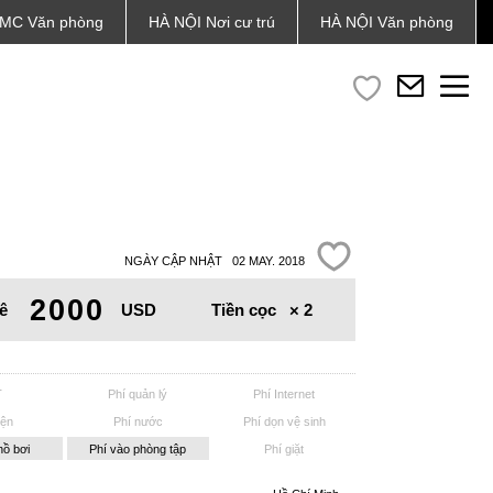
MC
Văn phòng
HÀ NỘI
Nơi cư trú
HÀ NỘI
Văn phòng
NGÀY CẬP NHẬT 02 MAY. 2018
2000
Tiền cọc
× 2
ê
USD
T
Phí quản lý
Phí Internet
iện
Phí nước
Phí dọn vệ sinh
hồ bơi
Phí vào phòng tập
Phí giặt