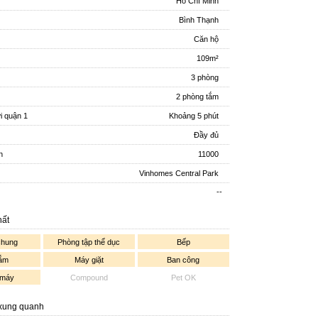
Hồ Chí Minh
Bình Thạnh
Căn hộ
109m²
3 phòng
2 phòng tắm
ới quận 1
Khoảng 5 phút
Đầy đủ
n
11000
Vinhomes Central Park
--
hất
chung
Phòng tập thể dục
Bếp
tắm
Máy giặt
Ban công
 máy
Compound
Pet OK
 xung quanh