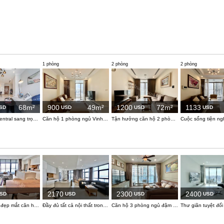
1 phòng
2 phòng
2 phòng
68m²
900
49m²
1200
72m²
1133
SD
USD
USD
USD
VInhome Central sang trọng với đầy đủ tiện nghi thoải mái ở Bình Thạnh.
Căn hộ 1 phòng ngủ Vinhomes Central Park: View thành phố sôi động và không gian ấm cúng
Tận hưởng căn hộ 2 phòng ngủ ấm cúng tại Vinhomes Central Park
2170
2300
2400
SD
USD
USD
USD
Hoàn thiện đẹp mắt căn hộ City Garden
Đầy đủ tất cả nội thất trong khu CIty Garden
Căn hộ 3 phòng ngủ đậm chất cổ điển cho gia đình đa thế hệ tại Sunwah Pearl