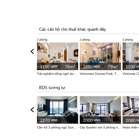
Các căn hộ cho thuê khác quanh đây
2 phòng
2 phòng
2 phòng
1100
76m²
1100
79m²
1100
USD
USD
U
Trải nghiệm sống nghỉ dưỡng giữa lòng phố tại căn hộ 2 phòng ngủ Vinhomes Central Park
Vinhomes Central Park: Tầm nhìn đêm đầy mê hoặc từ căn hộ 2 phòng ngủ
BDS tương tự
2270
2000
2080
USD
USD
U
Căn hộ 3 phòng ngủ Sunwah Pearl – Tầm nhìn panorama triệu đô
City Garden với 3 phòng ngủ đã được tân trang lại