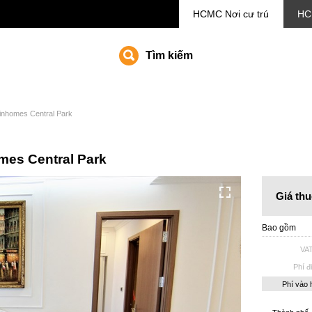
HCMC
Nơi cư trú
HC
Tìm kiếm
inhomes Central Park
mes Central Park
Giá thu
Bao gồm
VA
Phí đ
Phí vào 