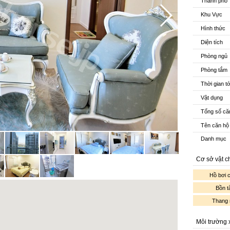
Thành phố
Khu Vực
Hình thức
Diện tích
Phòng ngủ
Phòng tắm
Thời gian t
Vật dụng
Tổng số că
Tên căn hộ
Danh mục
Cơ sở vật c
Hồ bơi 
Bồn 
Thang
Môi trường