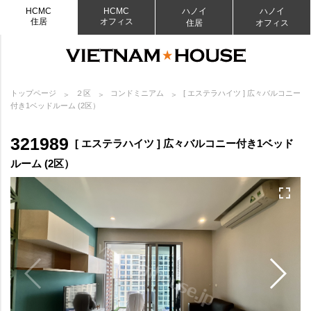
HCMC
HCMC
ハノイ
ハノイ
住居
オフィス
住居
オフィス
トップページ
２区
コンドミニアム
[ エステラハイツ ] 広々バルコニー
付き1ベッドルーム (2区）
321989
[ エステラハイツ ] 広々バルコニー付き1ベッド
ルーム (2区）