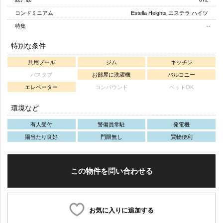
コンドミニアム
Estella Heights エステラ ハイツ
特集
--
特別な条件
共用プール
ジム
キッチン
バスタブ
お部屋に洗濯機
バルコニー
エレベーター
コンパウンド
ペットOK
環境など
有人受付
警備員常駐
発電機
陽当たり良好
門限無し
買物便利
この物件を問い合わせる
お気に入りに追加する