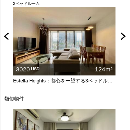
3ベッドルーム
2ベッ
3020
124m²
13
USD
Estella Heights：都心を一望する3ベッドルームの洗練された住まい
お安
類似物件