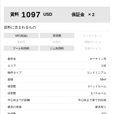
1097
賃料
USD
保証金
× 2
賃料に含まれるもの
VAT(税金)
管理費
インターネット
電気代
水道代
掃除サービス
プール利用料
ジム利用料
洗濯サービス
都市名
ホーチミン市
エリア
２区
物件タイプ
コンドミニアム
面積
58m²
寝室数
1ベッドルーム
浴室数
1バスルーム
中心街までの距離
中心街まで車で15分程
家具の有無
家具有り
総戸数
872