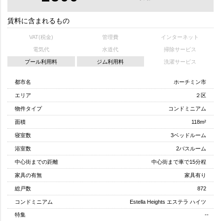
賃料に含まれるもの
VAT(税金)
管理費
インターネット
電気代
水道代
掃除サービス
プール利用料
ジム利用料
洗濯サービス
都市名
ホーチミン市
エリア
２区
物件タイプ
コンドミニアム
面積
118m²
寝室数
3ベッドルーム
浴室数
2バスルーム
中心街までの距離
中心街まで車で15分程
家具の有無
家具有り
総戸数
872
コンドミニアム
Estella Heights エステラ ハイツ
特集
--