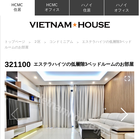
HCMC
HCMC
ハノイ
ハノイ
住居
オフィス
住居
オフィス
トップページ
２区
コンドミニアム
エステラハイツの低層階3ベッド
ルームのお部屋
321100
エステラハイツの低層階3ベッドルームのお部屋