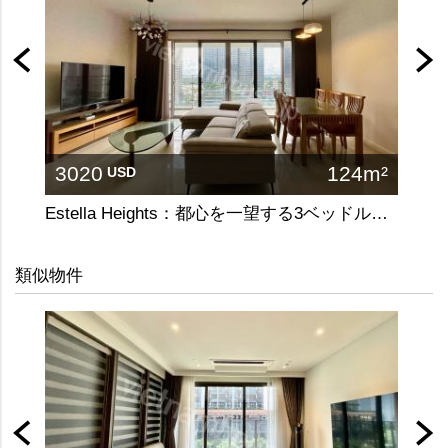
3020
124m²
13
USD
Estella Heights：都心を一望する3ベッドルームの洗練された住まい
お安
類似物件