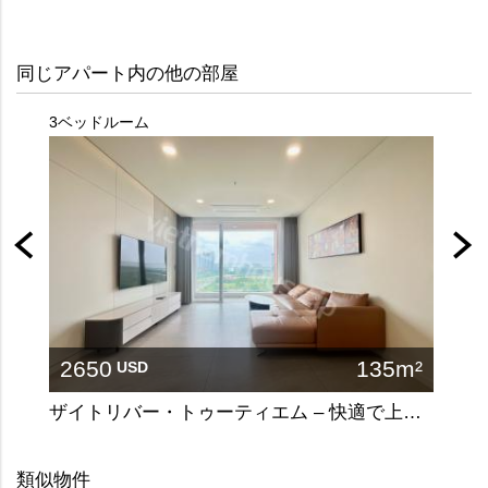
同じアパート内の他の部屋
3ベッドルーム
3ベッ
2650
135m²
32
USD
ザイトリバー・トゥーティエム – 快適で上質な暮らし
類似物件