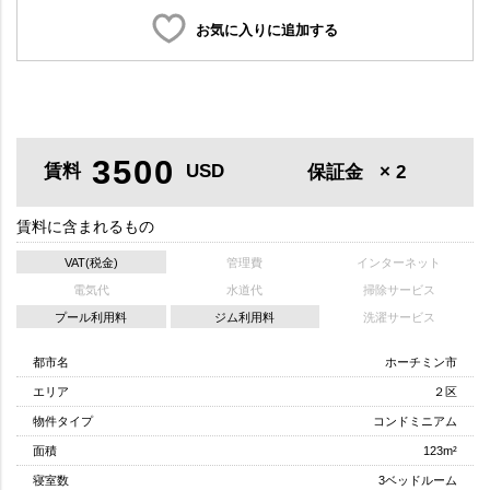
お気に入りに追加する
3500
賃料
USD
保証金
× 2
賃料に含まれるもの
VAT(税金)
管理費
インターネット
電気代
水道代
掃除サービス
プール利用料
ジム利用料
洗濯サービス
都市名
ホーチミン市
エリア
２区
物件タイプ
コンドミニアム
面積
123m²
寝室数
3ベッドルーム