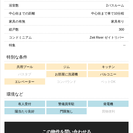
浴室数
2バスルーム
中心街までの距離
中心街まで車で10分程
家具の有無
家具有り
総戸数
300
コンドミニアム
Zeit River ゼイトリバー
特集
--
特別な条件
共用プール
ジム
キッチン
バスタブ
お部屋に洗濯機
バルコニー
エレベーター
コンパウンド
ペットOK
環境など
有人受付
警備員常駐
発電機
陽当たり良好
門限無し
買物便利
この物件を問い合わせる