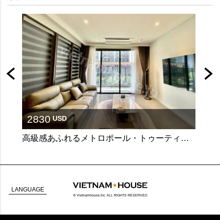
2830
30
USD
高級感あふれるメトロポール・トゥーティエムの3ベッドルーム
LANGUAGE
© Vietnamhouse.Inc ALL RIGHTS RESERVED