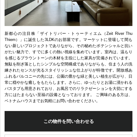
新都心の注目株「ザイトリバー・トゥーティエム（Zeit River Thu
Thiem）」に誕生した3LDKのお部屋です。マーケットに登場して間も
ない新しいプロジェクトでありながら、その秘めたポテンシャルと抗い
がたい魅力で、すでに多くの熱い視線を集めています。室内は、温もり
を感じるブラウントーンの木材を主役にした家具が完備されています。
無駄を削ぎ落としたシンプルな空間構成でありながらも、住まう人の洗
練されたセンスが光るスタイリッシュな仕上がりが特徴です。開放感あ
ふれるバルコニーの先には、公園の豊かな緑と美しい植生が広がり、日
常に穏やかな癒しをもたらします。さらに、ゆったりとお湯に浸かれる
バスタブも用意されており、お風呂でのリラクゼーションを大切にする
方にはたまらない至福の設備となっております。 ご興味のある方は、
ベトナムハウスまでお気軽にお問い合わせください。
この物件を問い合わせる