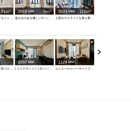
81m²
2658
0m²
3024
115m²
USD
USD
ゴージャスでワイドなメトロポール
温かみのある優しい3ベッドルーム
上質ホテルライクな落ち着き漂う空間
1455
USD
エ
1097
1124
USD
USD
エンパイアシティで見つける、ゆとりの1ベッドルーム
[ エステラハイツ ] 広々バルコニー付き1ベッドルーム (2区）
ルミエールリバーサイドでの居心地の良い生活を発見しよう