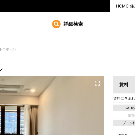
HCMC
住
詳細検索
 メトロポール
ル
賃料
賃料に含まれ
VAT(
電気
プール