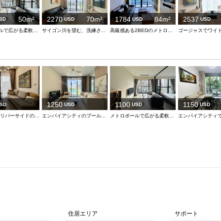
50m²
2270
70m²
1784
84m²
2537
SD
USD
USD
USD
メトロポールで広がる柔軟な暮らし
サイゴン川を望む、洗練されたミニマルな住まい
高級感ある2BEDのメトロポール
1250
1100
1150
SD
USD
USD
USD
ルミエール リバーサイドの高層階・シティビュー 1ベッドルーム
エンパイアシティのプールビュー付き明るい1ベッドルーム
メトロポールで広がる柔軟な暮らし
住居エリア
サポート