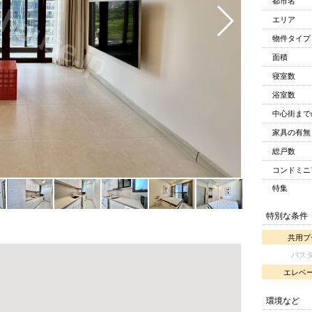
都市名
エリア
物件タイプ
面積
寝室数
浴室数
中心街まで
家具の有無
総戸数
コンドミニ
特集
特別な条件
共用プ
バス
エレベ
環境など