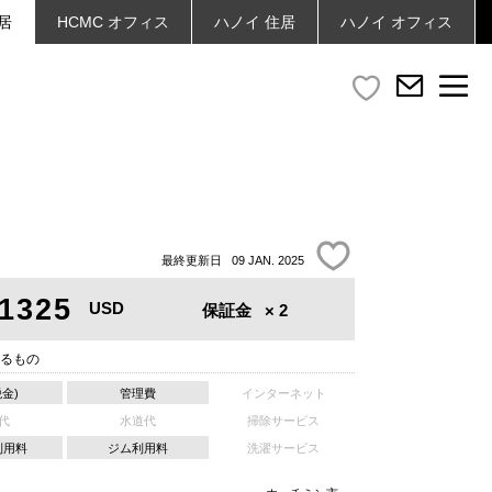
居
HCMC
オフィス
ハノイ
住居
ハノイ
オフィス
最終更新日 09 JAN. 2025
1325
USD
保証金
× 2
るもの
税金)
管理費
インターネット
代
水道代
掃除サービス
利用料
ジム利用料
洗濯サービス