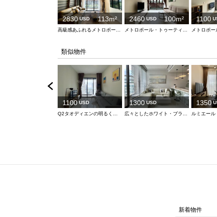
2830
113m²
2460
100m²
1100
USD
USD
U
高級感あふれるメトロポール・トゥーティエムの3ベッドルーム
メトロポール・トゥーティエムで体感する、洗練された現代的なライフスタイルの象徴
類似物件
1100
1300
1350
USD
USD
U
Q2タオディエンの明るく可愛らしい1ベッドルーム
広々としたホワイト・ブラック・グレー基調の1ベッドルーム
新着物件