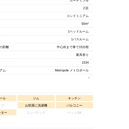
ホーチミン市
２区
コンドミニアム
50m²
1ベッドルーム
1バスルーム
の距離
中心街まで車で15分程
家具有り
1534
アム
Metropole メトロポール
--
ール
ジム
キッチン
タブ
お部屋に洗濯機
バルコニー
ーター
コンパウンド
ペットOK