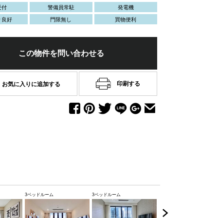
受付
警備員常駐
発電機
り良好
門限無し
買物便利
この物件を問い合わせる
印刷する
お気に入りに追加する
3900
117m
USD
3ベッドルーム
3ベッドルーム
3ベッドルーム
ゆ