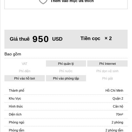
Thêm vào mục ưa thích
950
Tiền cọc
× 2
Giá thuê
USD
Bao gồm
VAT
Phí quản lý
Phí Internet
Phí điện
Phí nước
Phí dọn vệ sinh
Phí vào hồ bơi
Phí vào phòng tập
Phí giặt
Thành phố
Hồ Chí Minh
Khu Vực
Quận 2
Hình thức
Căn hộ
Diện tích
70m²
Phòng ngủ
2 phòng
Phòng tắm
2 phòng tắm