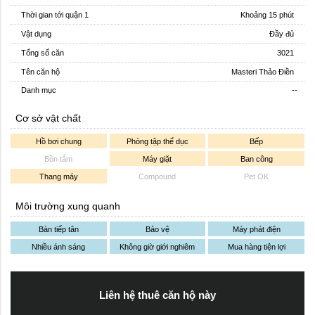
Thời gian tới quận 1
Khoảng 15 phút
Vật dụng
Đầy đủ
Tổng số căn
3021
Tên căn hộ
Masteri Thảo Điền
Danh mục
--
Cơ sở vật chất
Hồ bơi chung
Phòng tập thể dục
Bếp
Bồn tắm
Máy giặt
Ban công
Thang máy
Compound
Pet OK
Môi trường xung quanh
Bàn tiếp tân
Bảo vệ
Máy phát điện
Nhiều ánh sáng
Không giờ giới nghiêm
Mua hàng tiện lợi
Liên hệ thuê căn hộ này