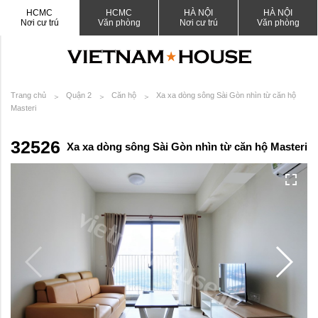
HCMC
HCMC
HÀ NỘI
HÀ NỘI
Nơi cư trú
Văn phòng
Nơi cư trú
Văn phòng
Trang chủ
Quận 2
Căn hộ
Xa xa dòng sông Sài Gòn nhìn từ căn hộ
Masteri
32526
Xa xa dòng sông Sài Gòn nhìn từ căn hộ Masteri