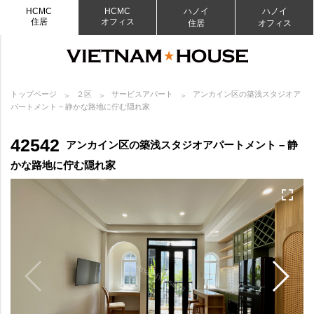
HCMC
HCMC
ハノイ
ハノイ
住居
オフィス
住居
オフィス
トップページ
２区
サービスアパート
アンカイン区の築浅スタジオア
パートメント – 静かな路地に佇む隠れ家
42542
アンカイン区の築浅スタジオアパートメント – 静
かな路地に佇む隠れ家