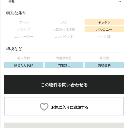
特集
--
特別な条件
プール
ジム
キッチン
バスタブ
お部屋に洗濯機
バルコニー
エレベーター
コンパウンド
ペットOK
環境など
有人受付
警備員常駐
発電機
陽当たり良好
門限無し
買物便利
この物件を問い合わせる
お気に入りに追加する