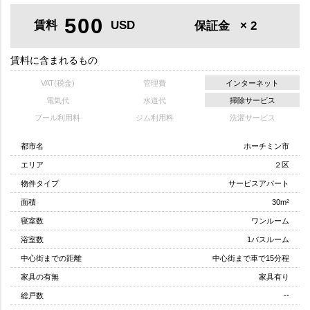
500
賃料
USD
保証金
× 2
賃料に含まれるもの
VAT(税金)
管理費
インターネット
電気代
水道代
掃除サービス
プール利用料
ジム利用料
洗濯サービス
都市名
ホーチミン市
エリア
２区
物件タイプ
サービスアパート
面積
30m²
寝室数
ワンルーム
浴室数
1バスルーム
中心街までの距離
中心街まで車で15分程
家具の有無
家具有り
総戸数
--