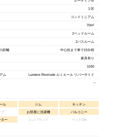
ホーチミン市
２区
コンドミニアム
70m²
2ベッドルーム
2バスルーム
の距離
中心街まで車で15分程
家具有り
1030
アム
Lumiere Riverside ルミエール リバーサイド
--
ール
ジム
キッチン
タブ
お部屋に洗濯機
バルコニー
ーター
コンパウンド
ペットOK