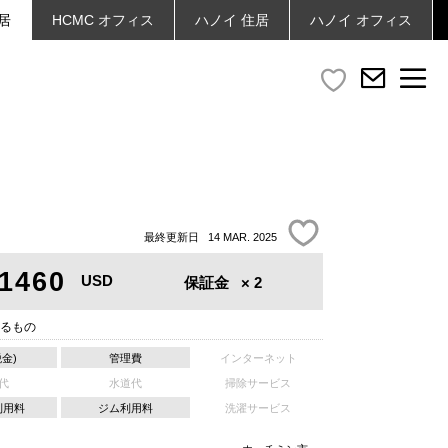
居
HCMC
オフィス
ハノイ
住居
ハノイ
オフィス
最終更新日 14 MAR. 2025
1460
USD
保証金
× 2
るもの
税金)
管理費
インターネット
代
水道代
掃除サービス
利用料
ジム利用料
洗濯サービス