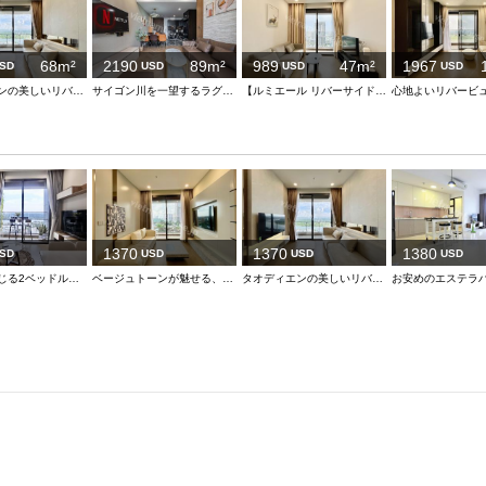
68m²
2190
89m²
989
47m²
1967
SD
USD
USD
USD
タオディエンの美しいリバービュー付き2ベッドルームアパートメント – モダンな設備、広々とした生活空間
サイゴン川を一望するラグジュアリーな邸宅
【ルミエール リバーサイド】高層階からの絶景を愉しむ、モダンな1LDKの暮らし
1370
1370
1380
SD
USD
USD
USD
心地よさ感じる2ベッドルーム
ベージュトーンが魅せる、洗練された住まい
タオディエンの美しいリバービュー付き2ベッドルームアパートメント – モダンな設備、広々とした生活空間