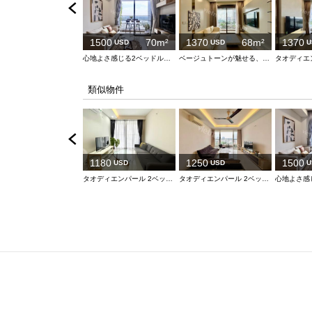
1500
70m²
1370
68m²
1370
USD
USD
U
心地よさ感じる2ベッドルーム
ベージュトーンが魅せる、洗練された住まい
類似物件
1180
1250
1500
USD
USD
U
タオディエンパール 2ベッドルーム – モダンな居住空間
タオディエンパール 2ベッドルーム – 優雅な都市生活の拠点