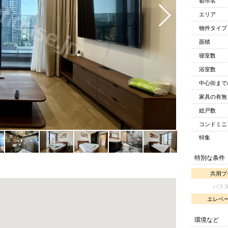
都市名
エリア
物件タイプ
面積
寝室数
浴室数
中心街まで
家具の有無
総戸数
コンドミニ
特集
特別な条件
共用プ
バス
エレベ
環境など