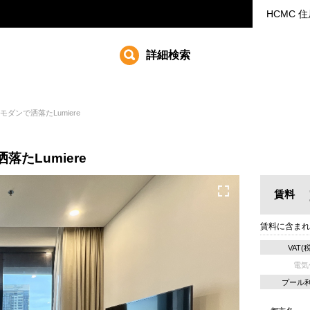
HCMC
住
詳細検索
ダンで洒落たLumiere
たLumiere
賃料
賃料に含まれ
VAT(
電気
プール