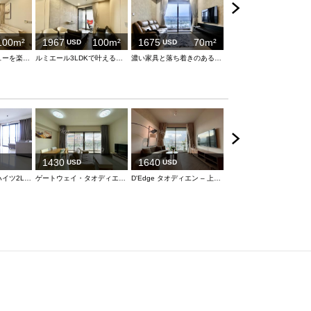
100m²
1967
100m²
1675
70m²
USD
USD
心地よいリバービューを楽しめるルミエール 高層階 3LDK
ルミエール3LDKで叶えるラグジュアリーな暮らし
濃い家具と落ち着きのある空間
1580
USD
1430
1640
USD
USD
お安めのエステラハイツ2LDK
ゲートウェイ・タオディエン – 洗練された快適な2LDKレジデンス
D'Edge タオディエン – 上質で快適な2LDKレジデンス