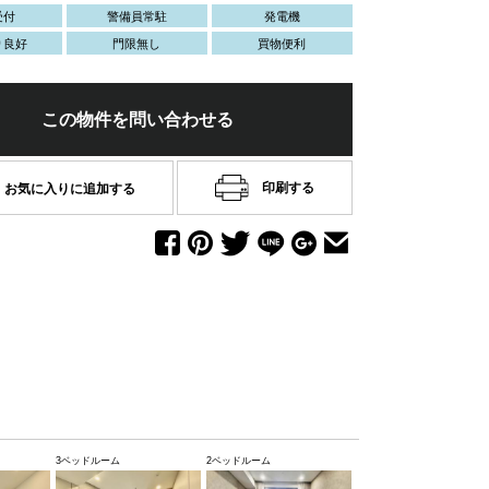
受付
警備員常駐
発電機
り良好
門限無し
買物便利
この物件を問い合わせる
印刷する
お気に入りに追加する
1350
45m
USD
3ベッドルーム
2ベッドルーム
1ベッドルーム