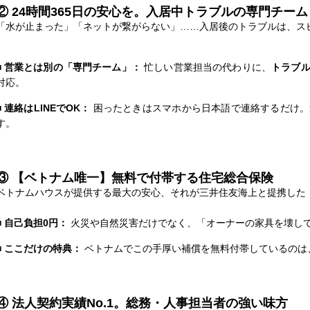
② 24時間365日の安心を。入居中トラブルの専門チーム
「水が止まった」「ネットが繋がらない」……入居後のトラブルは、ス
■ 営業とは別の「専門チーム」：
忙しい営業担当の代わりに、
トラブ
対応。
■ 連絡はLINEでOK：
困ったときはスマホから日本語で連絡するだけ。
す。
③ 【ベトナム唯一】無料で付帯する住宅総合保険
ベトナムハウスが提供する最大の安心、それが三井住友海上と提携した
■ 自己負担0円：
火災や自然災害だけでなく、「オーナーの家具を壊し
■ ここだけの特典：
ベトナムでこの手厚い補償を無料付帯しているのは
④ 法人契約実績No.1。総務・人事担当者の強い味方