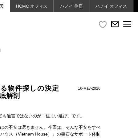
居
HCMC
オフィス
ハノイ
住居
ハノイ
オフィス
剖
る物件探しの決定
16-May-2026
底解剖
ても過言ではないのが「住まい選び」です。
はの不安は尽きません。今回は、そんな不安をすべ
（Vietnam House）』の盤石なサポート体制